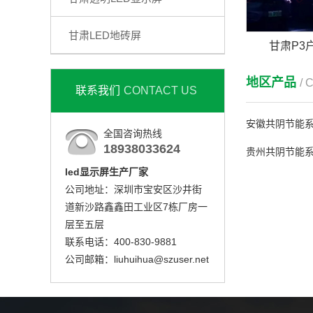
甘肃LED地砖屏
甘肃P3
地区产品
/ 
联系我们
CONTACT US
安徽共阴节能
全国咨询热线
18938033624
贵州共阴节能
led显示屏生产厂家
公司地址：深圳市宝安区沙井街
道新沙路鑫鑫田工业区7栋厂房一
层至五层
联系电话：400-830-9881
公司邮箱：liuhuihua@szuser.net