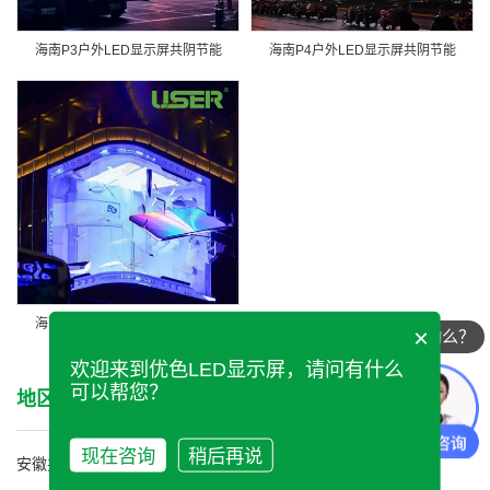
海南P3户外LED显示屏共阴节能
海南P4户外LED显示屏共阴节能
海南P5户外LED显示屏共阴节能
×
现在有优惠活动么？
欢迎来到优色LED显示屏，请问有什么
可以帮您？
地区产品
/ CITY
现在咨询
稍后再说
安徽共阴节能系列
北京共阴节能系列
重庆共阴节能系列