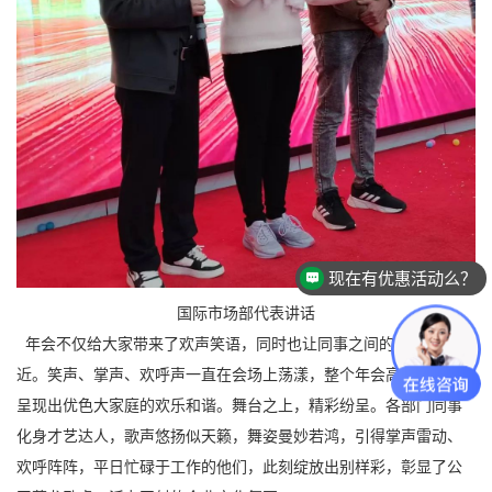
×
现在有优惠活动么？
欢迎来到优色LED显示屏，请问有什么
国际市场部代表讲话
可以帮您？
年会不仅给大家带来了欢声笑语，同时也让同事之间的心更加贴
近。笑声、掌声、欢呼声一直在会场上荡漾，整个年会高潮迭起、
现在咨询
稍后再说
呈现出优色大家庭的欢乐和谐。舞台之上，精彩纷呈。各部门同事
化身才艺达人，歌声悠扬似天籁，舞姿曼妙若鸿，引得掌声雷动、
欢呼阵阵，平日忙碌于工作的他们，此刻绽放出别样彩，彰显了公